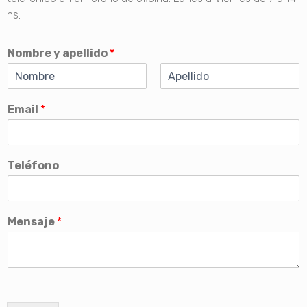
hs.
Nombre y apellido
*
N
A
o
p
Email
*
m
e
b
l
r
l
e
i
d
Teléfono
o
Mensaje
*