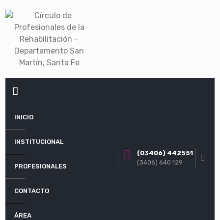
Skip
to
content
PRIMARY
MENU
INICIO
INSTITUCIONAL
(03406) 442551
(3406) 640 129
PROFESIONALES
CONTACTO
ÁREA