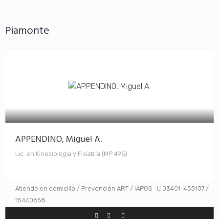
Piamonte
APPENDINO, Miguel A.
Lic. en Kinesiología y Fisiatría (MP 495)
Atiende en domicilio / Prevención ART / IAPOS
03401-455107 /
15440658