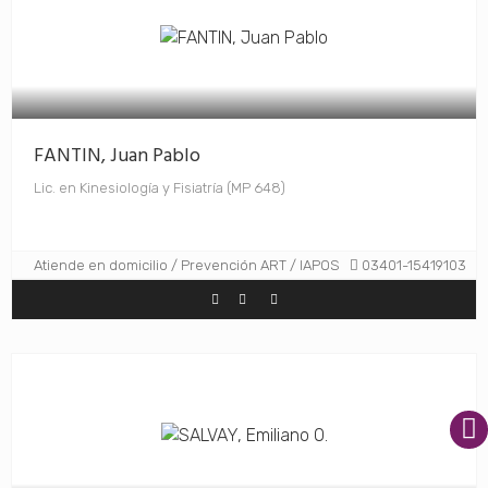
FANTIN, Juan Pablo
Lic. en Kinesiología y Fisiatría (MP 648)
Atiende en domicilio / Prevención ART / IAPOS
03401-15419103