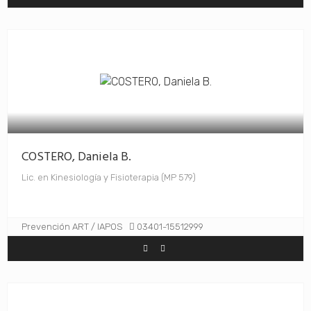
COSTERO, Daniela B.
Lic. en Kinesiología y Fisioterapia (MP 579)
Prevención ART / IAPOS
03401-15512999