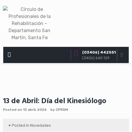
Skip
to
content
(03406) 442551
PRIMARY
(3406) 640 129
MENU
13 de Abril: Día del Kinesiólogo
Posted on
13 abril, 2026
by
CPRSM
Posted in
Novedades