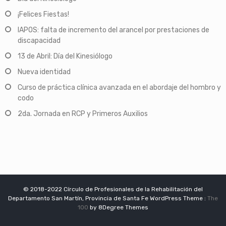
¡Felices Fiestas!
IAPOS: falta de incremento del arancel por prestaciones de
discapacidad
13 de Abril: Día del Kinesiólogo
Nueva identidad
Curso de práctica clínica avanzada en el abordaje del hombro y
codo
2da. Jornada en RCP y Primeros Auxilios
© 2018-2022 Círculo de Profesionales de la Rehabilitación del
Departamento San Martín, Provincia de Santa Fe WordPress Theme :
The
100
by 8Degree Themes